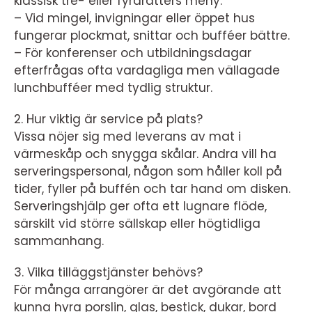
klassisk tre- eller fyrarätters meny.
– Vid mingel, invigningar eller öppet hus
fungerar plockmat, snittar och bufféer bättre.
– För konferenser och utbildningsdagar
efterfrågas ofta vardagliga men vällagade
lunchbufféer med tydlig struktur.
2. Hur viktig är service på plats?
Vissa nöjer sig med leverans av mat i
värmeskåp och snygga skålar. Andra vill ha
serveringspersonal, någon som håller koll på
tider, fyller på buffén och tar hand om disken.
Serveringshjälp ger ofta ett lugnare flöde,
särskilt vid större sällskap eller högtidliga
sammanhang.
3. Vilka tilläggstjänster behövs?
För många arrangörer är det avgörande att
kunna hyra porslin, glas, bestick, dukar, bord