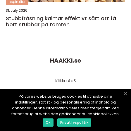
inspiration
31. July 2026
Stubbfräsning kalmar effektivt sätt att få
bort stubbar på tomten
HAAKKI.
se
På vores website bruges cookies til at huske dine
indstillinger, statistik og personalisering af indhold og
annoncer. Denne information deles med tredjepart. Ved
fortsat brug af websiden godkender du cookiepolitikken.
web:
www.klikko.dk
Ok
Privatlivspolitik