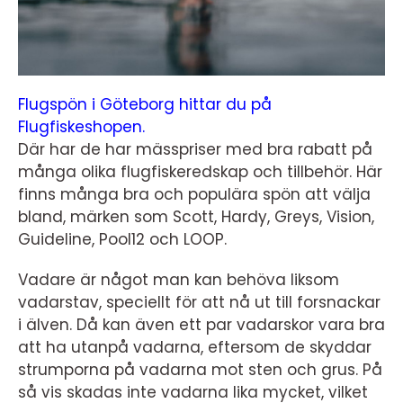
Flugspön i Göteborg hittar du på
Flugfiskeshopen.
Där har de har mässpriser med bra rabatt på
många olika flugfiskeredskap och tillbehör. Här
finns många bra och populära spön att välja
bland, märken som Scott, Hardy, Greys, Vision,
Guideline, Pool12 och LOOP.
Vadare är något man kan behöva liksom
vadarstav, speciellt för att nå ut till forsnackar
i älven. Då kan även ett par vadarskor vara bra
att ha utanpå vadarna, eftersom de skyddar
strumporna på vadarna mot sten och grus. På
så vis skadas inte vadarna lika mycket, vilket