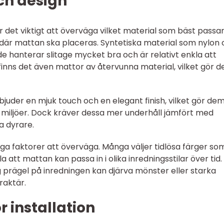
ch design
 det viktigt att överväga vilket material som bäst passa
där mattan ska placeras. Syntetiska material som nylon
e hanterar slitage mycket bra och är relativt enkla att
inns det även mattor av återvunna material, vilket gör 
bjuder en mjuk touch och en elegant finish, vilket gör dem 
a miljöer. Dock kräver dessa mer underhåll jämfört med
a dyrare.
iga faktorer att överväga. Många väljer tidlösa färger so
la att mattan kan passa in i olika inredningsstilar över tid.
 prägel på inredningen kan djärva mönster eller starka
raktär.
r installation