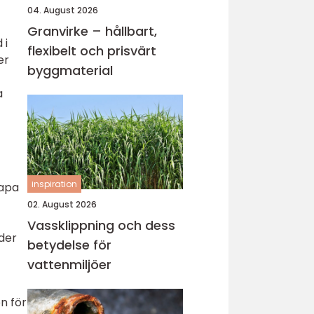
04. August 2026
Granvirke – hållbart,
 i
flexibelt och prisvärt
er
byggmaterial
a
inspiration
kapa
02. August 2026
Vassklippning och dess
der
betydelse för
vattenmiljöer
n för