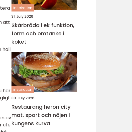
ltera
inspiration
31. July 2026
n att
Skärbräda i ek funktion,
form och omtanke i
köket
 hall
inspiration
u har
gligt
30. July 2026
Restaurang heron city
mat, sport och nöjen i
on av
kungens kurva
r ute
det