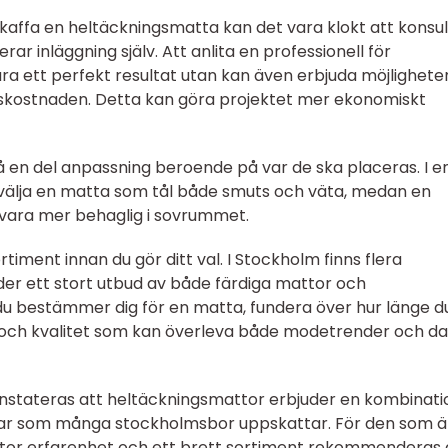
kaffa en heltäckningsmatta kan det vara klokt att konsu
ar inläggning själv. Att anlita en professionell för
bara ett perfekt resultat utan kan även erbjuda möjlighete
skostnaden. Detta kan göra projektet mer ekonomiskt
en del anpassning beroende på var de ska placeras. I en
 välja en matta som tål både smuts och väta, medan en
vara mer behaglig i sovrummet.
timent innan du gör ditt val. I Stockholm finns flera
der ett stort utbud av både färdiga mattor och
du bestämmer dig för en matta, fundera över hur länge d
il och kvalitet som kan överleva både modetrender och da
stateras att heltäckningsmattor erbjuder en kombinati
delar som många stockholmsbor uppskattar. För den som ä
 stor erfarenhet och ett brett sortiment rekommenderas 