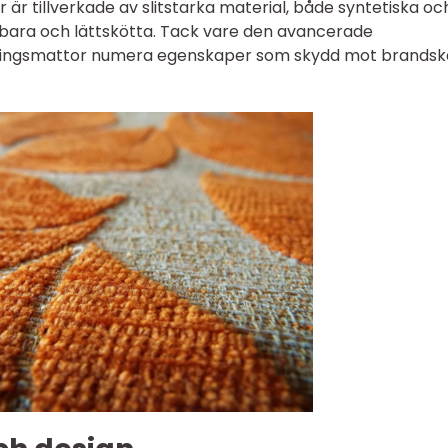
är tillverkade av slitstarka material, både syntetiska oc
llbara och lättskötta. Tack vare den avancerade
kningsmattor numera egenskaper som skydd mot brands