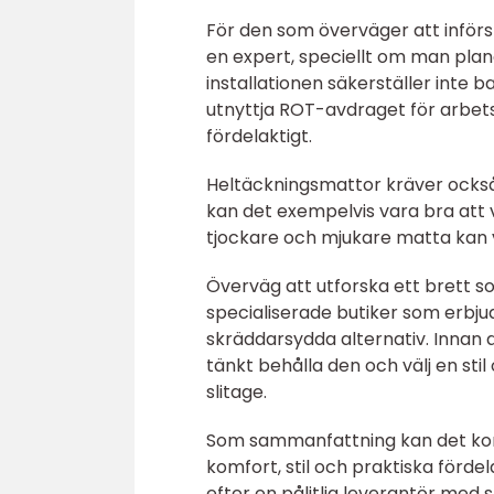
För den som överväger att införs
en expert, speciellt om man planer
installationen säkerställer inte 
utnyttja ROT-avdraget för arbet
fördelaktigt.
Heltäckningsmattor kräver också 
kan det exempelvis vara bra att
tjockare och mjukare matta kan 
Överväg att utforska ett brett sor
specialiserade butiker som erbju
skräddarsydda alternativ. Innan 
tänkt behålla den och välj en st
slitage.
Som sammanfattning kan det kon
komfort, stil och praktiska för
efter en pålitlig leverantör med