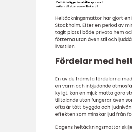
Heltäckningsmattor har gjort e
Stockholm. Efter en period av min
tagit plats i både privata hem oc
fötterna utan även stil och ljud
livsstilen.
Fördelar med hel
En av de främsta fördelarna me
en varm och inbjudande atmosfär i
kyligt, kan en mjuk matta göra st
tilltalande utan fungerar även s
ofta är tätt byggda och ljudnivå
effekten som minskar ljud från fots
Dagens heltäckningsmattor skilj