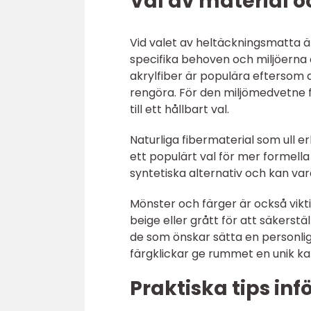
Val av material o
Vid valet av heltäckningsmatta är
specifika behoven och miljöerna 
akrylfiber är populära eftersom d
rengöra. För den miljömedvetne f
till ett hållbart val.
Naturliga fibermaterial som ull er
ett populärt val för mer formell
syntetiska alternativ och kan var
Mönster och färger är också vikt
beige eller grått för att säkerstäl
de som önskar sätta en personlig
färgklickar ge rummet en unik ka
Praktiska tips infö