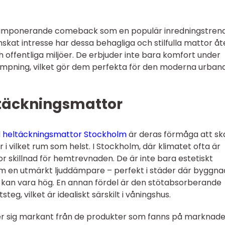
n imponerande comeback som en populär inredningstrend
skat intresse har dessa behagliga och stilfulla mattor åt
h offentliga miljöer. De erbjuder inte bara komfort under
dämpning, vilket gör dem perfekta för den moderna urban
täckningsmattor
d
heltäckningsmattor Stockholm
är deras förmåga att s
 vilket rum som helst. I Stockholm, där klimatet ofta är
or skillnad för hemtrevnaden. De är inte bara estetiskt
om en utmärkt ljuddämpare – perfekt i städer där byggna
n kan vara hög. En annan fördel är den stötabsorberande
teg, vilket är idealiskt särskilt i våningshus.
er sig markant från de produkter som fanns på marknade