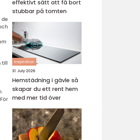
effektivt sätt att få bort
stubbar på tomten
r de
 och
dem
inspiration
till
31. July 2026
Hemstädning i gävle så
skapar du ett rent hem
m
med mer tid över
 För