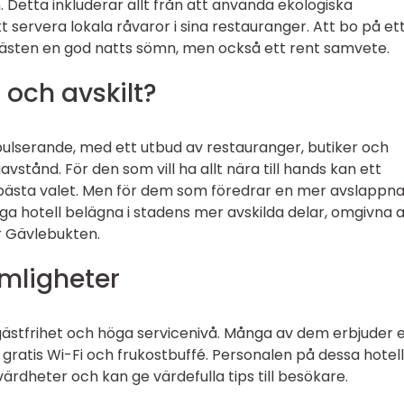
 Detta inkluderar allt från att använda ekologiska
t servera lokala råvaror i sina restauranger. Att bo på et
a gästen en god natts sömn, men också ett rent samvete.
t och avskilt?
ulserande, med ett utbud av restauranger, butiker och
vstånd. För den som vill ha allt nära till hands kan ett
t bästa valet. Men för dem som föredrar en mer avslappn
ga hotell belägna i stadens mer avskilda delar, omgivna 
r Gävlebukten.
mligheter
 gästfrihet och höga servicenivå. Många av dem erbjuder 
ratis Wi-Fi och frukostbuffé. Personalen på dessa hotell
rdheter och kan ge värdefulla tips till besökare.