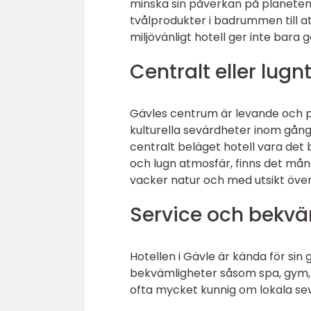
minska sin påverkan på planeten.
tvålprodukter i badrummen till at
miljövänligt hotell ger inte bar
Centralt eller lugn
Gävles centrum är levande och p
kulturella sevärdheter inom gånga
centralt beläget hotell vara de
och lugn atmosfär, finns det mån
vacker natur och med utsikt öve
Service och bekvä
Hotellen i Gävle är kända för sin
bekvämligheter såsom spa, gym, g
ofta mycket kunnig om lokala sevä