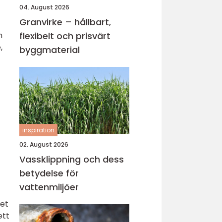
04. August 2026
Granvirke – hållbart,
n
flexibelt och prisvärt
,
byggmaterial
inspiration
02. August 2026
Vassklippning och dess
betydelse för
vattenmiljöer
det
ett