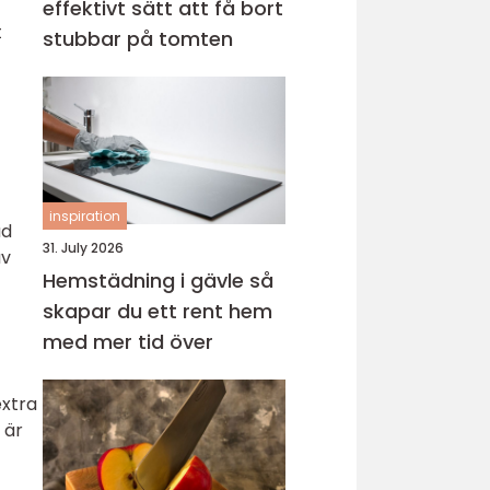
effektivt sätt att få bort
t
stubbar på tomten
inspiration
ad
31. July 2026
av
Hemstädning i gävle så
skapar du ett rent hem
med mer tid över
extra
 är