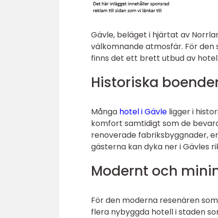
Gävle, beläget i hjärtat av Norrla
välkomnande atmosfär. För den som
finns det ett brett utbud av hote
Historiska boende
Många
hotel i Gävle
ligger i his
komfort samtidigt som de bevarar
renoverade fabriksbyggnader, erb
gästerna kan dyka ner i Gävles rik
Modernt och minim
För den moderna resenären som s
flera nybyggda hotell i staden s