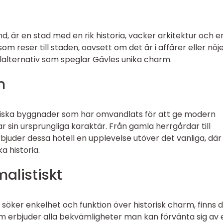
nd, är en stad med en rik historia, vacker arkitektur och e
 reser till staden, oavsett om det är i affärer eller nöje
llalternativ som speglar Gävles unika charm.
n
toriska byggnader som har omvandlats för att ge modern
 sin ursprungliga karaktär. Från gamla herrgårdar till
juder dessa hotell en upplevelse utöver det vanliga, där
a historia.
alistiskt
öker enkelhet och funktion över historisk charm, finns 
om erbjuder alla bekvämligheter man kan förvänta sig av 