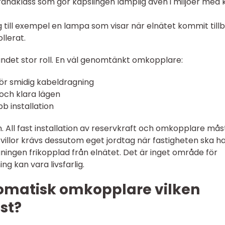
andklass som gör kapslingen lämplig även i miljöer med 
g till exempel en lampa som visar när elnätet kommit till
llerat.
ndet stor roll. En väl genomtänkt omkopplare:
för smidig kabeldragning
och klara lägen
b installation
 All fast installation av reservkraft och omkopplare mås
r villor krävs dessutom eget jordtag när fastigheten ska h
ningen frikopplad från elnätet. Det är inget område för
ng kan vara livsfarlig.
tomatisk omkopplare vilken
st?