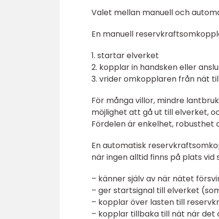
Valet mellan manuell och automa
En manuell reservkraftsomkoppla
1. startar elverket
2. kopplar in handsken eller ansl
3. vrider omkopplaren från nät til
För många villor, mindre lantbruk o
möjlighet att gå ut till elverket,
Fördelen är enkelhet, robusthet o
En automatisk reservkraftsomkop
när ingen alltid finns på plats vi
– känner själv av när nätet försv
– ger startsignal till elverket (
– kopplar över lasten till reservk
– kopplar tillbaka till nät när 