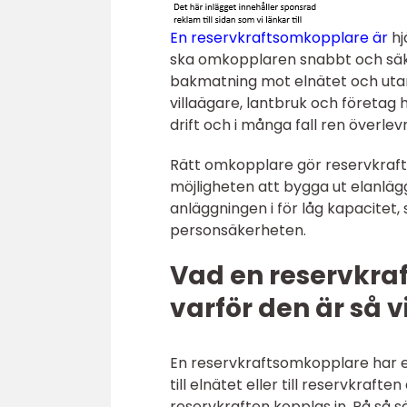
En reservkraftsomkopplare är
hj
ska omkopplaren snabbt och säkert
bakmatning mot elnätet och utan
villaägare, lantbruk och företag
drift och i många fall ren överlev
Rätt omkopplare gör reservkrafte
möjligheten att bygga ut elanlägg
anläggningen i för låg kapacitet,
personsäkerheten.
Vad en reservkra
varför den är så v
En reservkraftsomkopplare har en 
till elnätet eller till reservkrafte
reservkraften kopplas in. På så sä