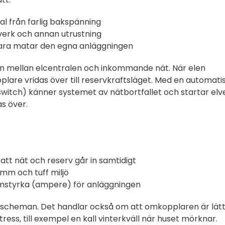
l från farlig bakspänning
lverk och annan utrustning
 bara matar den egna anläggningen
en mellan elcentralen och inkommande nät. När elen
lare vridas över till reservkraftsläget. Med en automati
switch) känner systemet av nätbortfallet och startar elv
as över.
att nät och reserv går in samtidigt
amm och tuff miljö
römstyrka (ampere) för anläggningen
lscheman. Det handlar också om att omkopplaren är lätt
ess, till exempel en kall vinterkväll när huset mörknar.