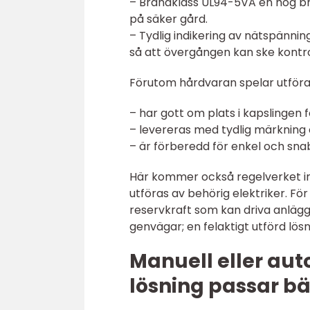
– Brandklass UL94-5VA en hög br
på säker gård.
– Tydlig indikering av nätspännin
så att övergången kan ske kontro
Förutom hårdvaran spelar utföra
– har gott om plats i kapslingen 
– levereras med tydlig märkning 
– är förberedd för enkel och snab
Här kommer också regelverket in.
utföras av behörig elektriker. Fö
reservkraft som kan driva anlägg
genvägar; en felaktigt utförd lösni
Manuell eller au
lösning passar bä