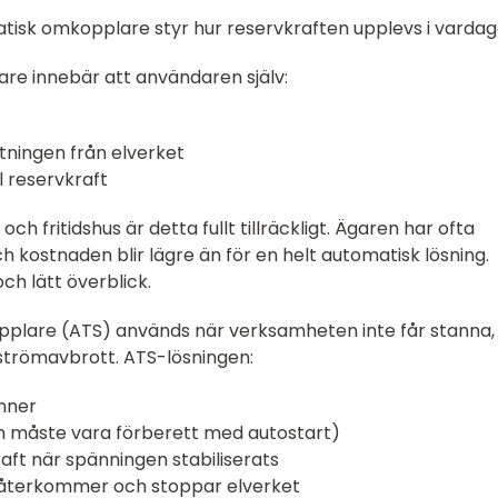
tisk omkopplare styr hur reservkraften upplevs i vardag
re innebär att användaren själv:
utningen från elverket
l reservkraft
ch fritidshus är detta fullt tillräckligt. Ägaren har ofta
 och kostnaden blir lägre än för en helt automatisk lösning.
ch lätt överblick.
plare (ATS) används när verksamheten inte får stanna, 
d strömavbrott. ATS-lösningen:
inner
som måste vara förberett med autostart)
raft när spänningen stabiliserats
det återkommer och stoppar elverket