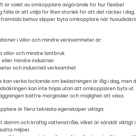
ft är valet av omkopplare avgörande för hur flexibel
 fälla är att välja för liten storlek för att det räcker i dag
 framtida behov slipper byta omkopplare när huvudsäkr
lationer i villor och mindre verksamheter är:
 villor och mindre lantbruk
r eller mindre industrier
gheter och industriell verksamhet
e kan verka lockande om belastningen är låg i dag, men 
vudsäkringen kan inte höjas utan att omkopplaren byts ut.
äggningen bättre marginaler och möjlighet att växa.
pplare är flera tekniska egenskaper viktiga:
damm och kraftig vattenstråle, vilket är särskilt viktigt i
atta miljöer.