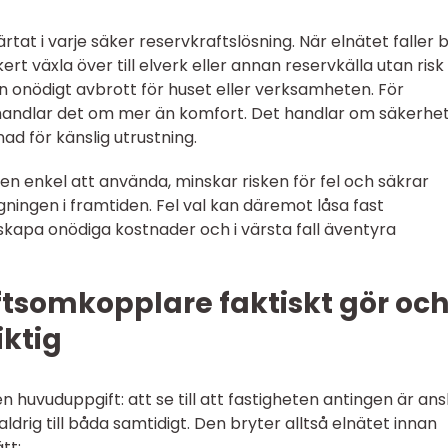
ärtat i varje säker reservkraftslösning. När elnätet faller 
 växla över till elverk eller annan reservkälla utan risk 
 onödigt avbrott för huset eller verksamheten. För
 handlar det om mer än komfort. Det handlar om säkerhet
nad för känslig utrustning.
n enkel att använda, minskar risken för fel och säkrar
ningen i framtiden. Fel val kan däremot låsa fast
 skapa onödiga kostnader och i värsta fall äventyra
ftsomkopplare faktiskt gör oc
iktig
huvuduppgift: att se till att fastigheten antingen är ans
n aldrig till båda samtidigt. Den bryter alltså elnätet innan
tt: