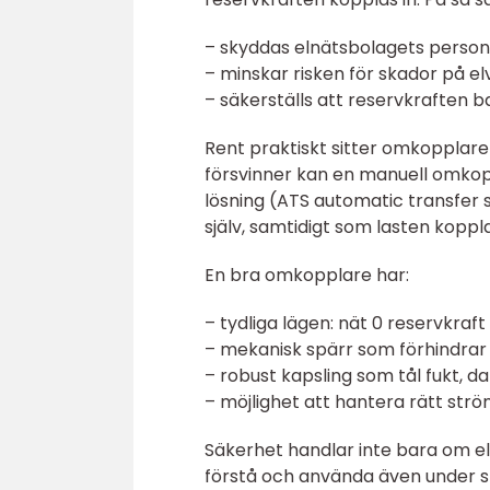
– skyddas elnätsbolagets persona
– minskar risken för skador på e
– säkerställs att reservkraften
Rent praktiskt sitter omkopplar
försvinner kan en manuell omkopp
lösning (ATS automatic transfer 
själv, samtidigt som lasten koppl
En bra omkopplare har:
– tydliga lägen: nät 0 reservkraft
– mekanisk spärr som förhindrar 
– robust kapsling som tål fukt, d
– möjlighet att hantera rätt st
Säkerhet handlar inte bara om e
förstå och använda även under str