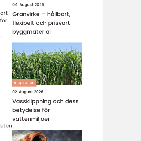
04. August 2026
bort
Granvirke – hållbart,
för
flexibelt och prisvärt
byggmaterial
,
inspiration
02. August 2026
h
Vassklippning och dess
betydelse för
vattenmiljöer
luten