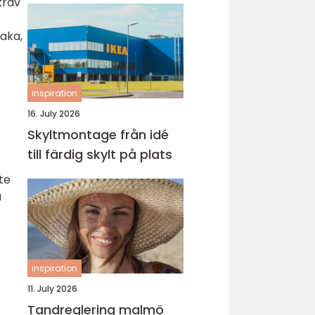
krav
baka,
inspiration
16. July 2026
Skyltmontage från idé
till färdig skylt på plats
te
a
inspiration
11. July 2026
Tandreglering malmö