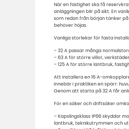
När en fastighet ska få reservkra
anläggningen blir på sikt. En vanlig
som redan från början tänker på
behöver höjas.
Vanliga storlekar för fasta instal
– 32 A passar många normalstora
– 63 A för större villor, verkstäde
– 125 A för större lantbruk, fasti
Att installera en 16 A-omkopplar
innebär i praktiken en spärr: hu
Genom att starta på 32 A får anl
För en säker och driftsäker omko
– Kapslingsklass IP66 skyddar mot 
lantbruk, teknikutrymmen och uts