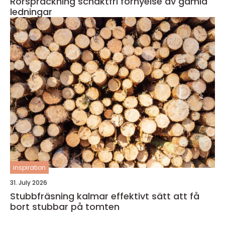
Rörspräckning schaktfri förnyelse av gamla
ledningar
inspiration
31. July 2026
Stubbfräsning kalmar effektivt sätt att få
bort stubbar på tomten