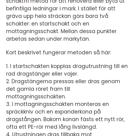
schaktfri metod för att renovera eller byta ut
befintliga ledningar i mark. I stället för att
gräva upp hela sträckan görs bara två
schakter: en startschakt och en
mottagningsschakt. Mellan dessa punkter
arbetas sedan under markytan.
Kort beskrivet fungerar metoden så här:
1. I startschakten kopplas dragutrustning till en
rad dragstänger eller vajer.
2. Dragstängerna pressas eller dras genom
det gamla röret fram till
mottagningsschakten.
3. I mottagningsschakten monteras en
spräckkniv och en expanderkona på
dragstången. Bakom konan fästs ett nytt rör,
ofta ett PE-rör med lång livslängd.
4. Utrustningen dras tillbaka mot