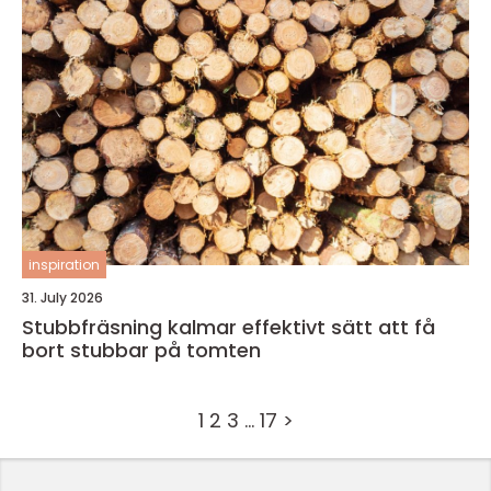
inspiration
31. July 2026
Stubbfräsning kalmar effektivt sätt att få
bort stubbar på tomten
1
2
3
…
17
>