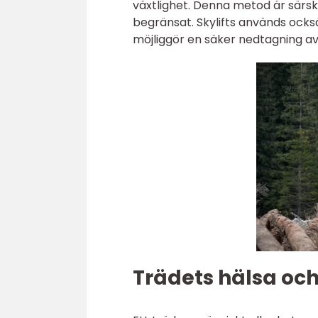
växtlighet. Denna metod är särs
begränsat. Skylifts används ocks
möjliggör en säker nedtagning a
Trädets hälsa oc