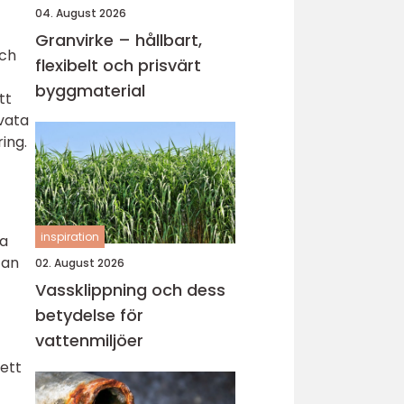
04. August 2026
Granvirke – hållbart,
och
flexibelt och prisvärt
byggmaterial
tt
ivata
ing.
inspiration
ra
tan
02. August 2026
Vassklippning och dess
betydelse för
vattenmiljöer
 ett