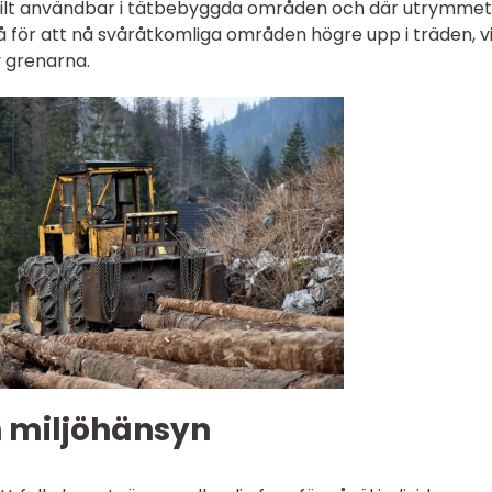
kilt användbar i tätbebyggda områden och där utrymmet
å för att nå svåråtkomliga områden högre upp i träden, vi
v grenarna.
h miljöhänsyn