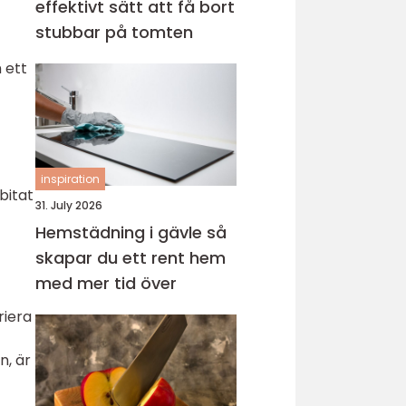
effektivt sätt att få bort
stubbar på tomten
 ett
inspiration
abitat
31. July 2026
Hemstädning i gävle så
skapar du ett rent hem
med mer tid över
riera
n, är