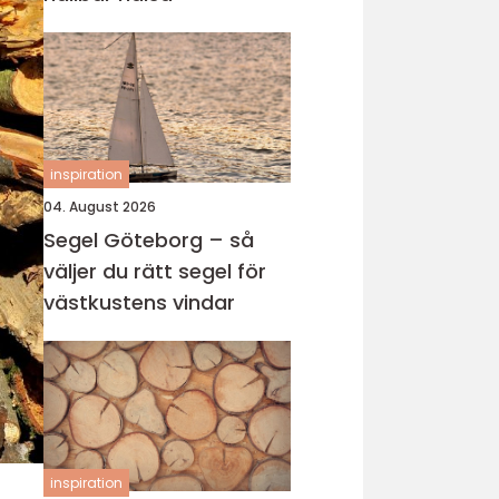
inspiration
04. August 2026
Segel Göteborg – så
väljer du rätt segel för
västkustens vindar
inspiration