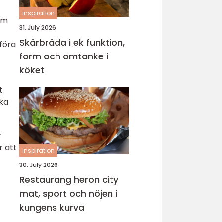
inspiration
som
31. July 2026
Skärbräda i ek funktion,
tföra
form och omtanke i
köket
t
ika
r
r att
inspiration
30. July 2026
Restaurang heron city
mat, sport och nöjen i
kungens kurva