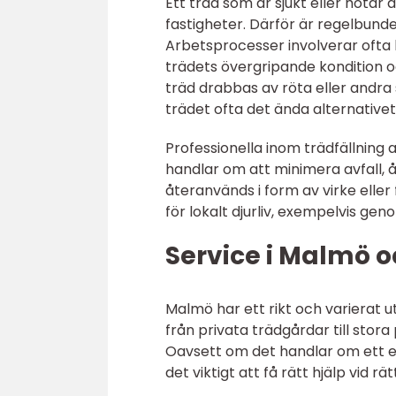
Ett träd som är sjukt eller hotar a
fastigheter. Därför är regelbund
Arbetsprocesser involverar ofta
trädets övergripande kondition o
träd drabbas av röta eller andra
trädet ofta det ända alternativet 
Professionella inom trädfällning
handlar om att minimera avfall, 
återanvänds i form av virke eller f
för lokalt djurliv, exempelvis gen
Service i Malmö 
Malmö har ett rikt och varierat 
från privata trädgårdar till stor
Oavsett om det handlar om ett en
det viktigt att få rätt hjälp vid rät