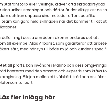
 Staffanstorp eller Vellinge, kräver ofta skräddarsydda
ar sina unika utmaningar och därför är det viktigt att de 
nedom och kan anpassa sina metoder efter specifika
lt team kan göra hela skillnaden när det kommer till att u
ikationer.
trädfällning i dessa områden rekommenderas det att
om till exempel Alias Arborist, som garanterar att arbete
säkert sätt, med hänsyn till både miljö och kundens specif
tet till proffs, kan invånare i Malmö och dess omgivninga
träd hanteras med den omsorg och expertis som krävs fö
omgivning. Вlinjen mellan ett välskött träd och en säker
elefonsamtal bort.
Läs fler inlägg här