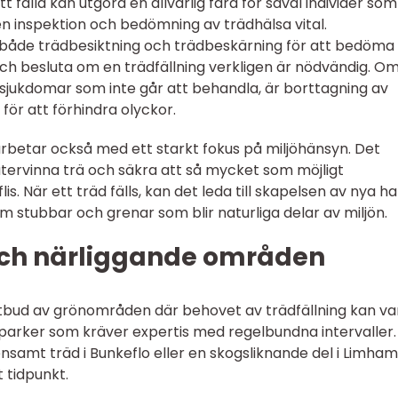
tt falla kan utgöra en allvarlig fara för såväl individer som
en inspektion och bedömning av trädhälsa vital.
 både trädbesiktning och trädbeskärning för att bedöma
ch besluta om en trädfällning verkligen är nödvändig. Om
 sjukdomar som inte går att behandla, är borttagning av
för att förhindra olyckor.
 arbetar också med ett starkt fokus på miljöhänsyn. Det
återvinna trä och säkra att så mycket som möjligt
lis. När ett träd fälls, kan det leda till skapelsen av nya h
om stubbar och grenar som blir naturliga delar av miljön.
och närliggande områden
utbud av grönområden där behovet av trädfällning kan va
a parker som kräver expertis med regelbundna intervaller.
samt träd i Bunkeflo eller en skogsliknande del i Limham
t tidpunkt.