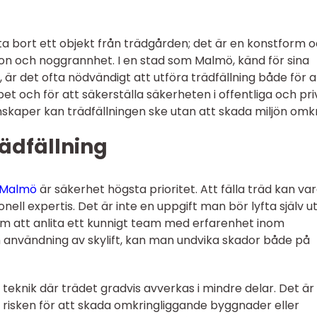
 ta bort ett objekt från trädgården; det är en konstform 
on och noggrannhet. I en stad som Malmö, känd för sina
r det ofta nödvändigt att utföra trädfällning både för a
et och för att säkerställa säkerheten i offentliga och pr
nskaper kan trädfällningen ske utan att skada miljön omkr
rädfällning
i Malmö
är säkerhet högsta prioritet. Att fälla träd kan va
onell expertis. Det är inte en uppgift man bör lyfta själv u
om att anlita ett kunnigt team med erfarenhet inom
ch användning av skylift, kan man undvika skador både på
 teknik där trädet gradvis avverkas i mindre delar. Det är
risken för att skada omkringliggande byggnader eller