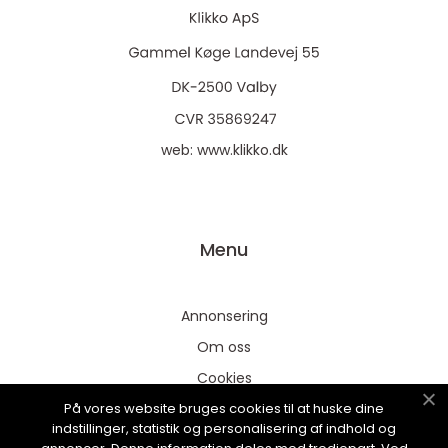
web:
www.klikko.dk
Menu
Annonsering
Om oss
Cookies
På vores website bruges cookies til at huske dine
Kontakta oss
indstillinger, statistik og personalisering af indhold og
Sitemap